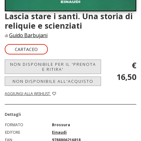
Lascia stare i santi. Una storia di
reliquie e scienziati
Guido Barbujani
di
CARTACEO
€
NON DISPONIBILE PER IL 'PRENOTA
E RITIRA'
16,50
NON DISPONIBILE ALL'ACQUISTO
AGGIUNGI ALLA WISHLIST
Dettagli
FORMATO
Brossura
EDITORE
Einaudi
EAN
9788806216818