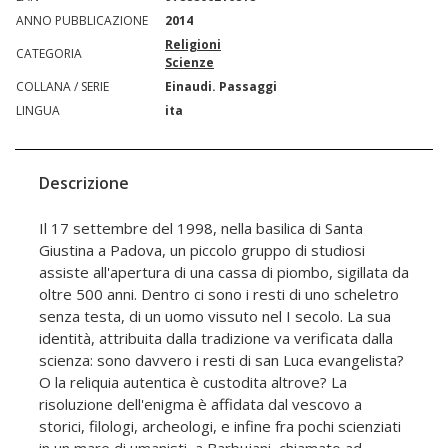
ANNO PUBBLICAZIONE
2014
Religioni
CATEGORIA
Scienze
COLLANA / SERIE
Einaudi. Passaggi
LINGUA
ita
Descrizione
Il 17 settembre del 1998, nella basilica di Santa
Giustina a Padova, un piccolo gruppo di studiosi
assiste all'apertura di una cassa di piombo, sigillata da
oltre 500 anni. Dentro ci sono i resti di uno scheletro
senza testa, di un uomo vissuto nel I secolo. La sua
identità, attribuita dalla tradizione va verificata dalla
scienza: sono davvero i resti di san Luca evangelista?
O la reliquia autentica è custodita altrove? La
risoluzione dell'enigma è affidata dal vescovo a
storici, filologi, archeologi, e infine fra pochi scienziati
in un mare di umanisti, a Barbujani, chiamato ad