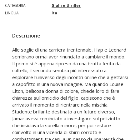
CATEGORIA
Gialli e thriller
LINGUA
ita
Descrizione
Alle soglie di una carriera trentennale, Hap e Leonard
sembrano ormai aver rinunciato a cambiare il mondo.
Il primo si è appena ripreso da una brutta ferita da
coltello; il secondo sembra più interessato a
esplorare l'universo degli incontri online che a gettarsi
a capofitto in una nuova indagine. Ma quando Louise
Elton, bellicosa donna di colore, chiede loro di fare
chiarezza sull'omicidio del figlio, capiscono che è
arrivato il momento di rientrare nella mischia.
Studente brillante destinato a un futuro diverso,
Jamar aveva cominciato a investigare sul poliziotto
che insidiava la sorella minore, per poi restare
coinvolto in una vicenda di sbirri corrotti e
combattimenti tra cani, a un passo da una verità che