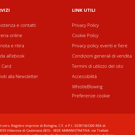
RVIZI
LINK UTILI
istenza e contatti
Privacy Policy
reria online
Cookie Policy
nota e ritira
Privacy policy eventi e fiere
da all'ebook
Condizioni generali di vendita
t Card
Termini di utilizzo del sito
riviti alla Newsletter
Accessibilità
WhistleBlowing
Preferenze cookie
t.vers. Registro imprese di Bologna, C.F. e P.I.: 02591561200 REA di
0055 Villanova di Castenaso (BO) - SEDE AMMINISTRATIVA: via Trattati