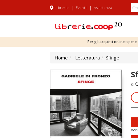
|
|
Librerie
Eventi
Assistenza
Per gli acquisti online: spes
Home
Letteratura
Sfinge
S
G
di
Veri