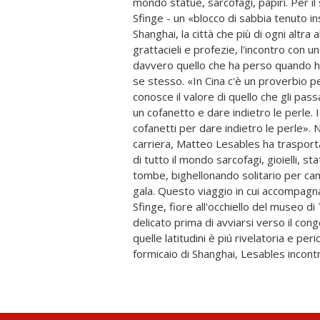
mondo statue, sarcofagi, papiri. Per il 
occhi che mi fa sospettare una certa 
Sfinge - un «blocco di sabbia tenuto i
nei discorsi piú sinceri» - lo riporta
Shanghai, la città che più di ogni altra a
tenerezze che credeva di aver insab
grattacieli e profezie, l'incontro con u
particolare la presenza di quella donna glie
davvero quello che ha perso quando ha
l'amore perduto per orgoglio, o per
se stesso. «In Cina c'è un proverbio p
volte proprio non si ha la stoffa per es
conosce il valore di quello che gli pas
berrà piú di un bicchiere di vino, osse
un cofanetto e dare indietro le perle.
sulla città dalla finestra del suo hotel, n
cofanetti per dare indietro le perle». 
della Grande Muraglia sommersa e - suo 
carriera, Matteo Lesables ha trasport
centro di un intrigo eco-terrorista. 
di tutto il mondo sarcofagi, gioielli, st
Lesables, sarà l'occasione per sping
tombe, bighellonando solitario per ca
solitudine a cui si è condannato, 
gala. Questo viaggio in cui accompagna 
promessa non mantenuta. Con una scr
Sfinge, fiore all'occhiello del museo di 
malinconica, e uno sguardo disincantato
delicato prima di avviarsi verso il co
Gabriele Di Fronzo ci regala un rom
quelle latitudini è piú rivelatoria e peri
dimensione intima e quella universale, t
formicaio di Shanghai, Lesables incont