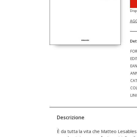
Disp
AGG
Det
FO
EDI
EA
ANN
CAT
COL
LIN
Descrizione
È da tutta la vita che Matteo Lesables
sguardo, nel corpo e nei movimenti di Qi