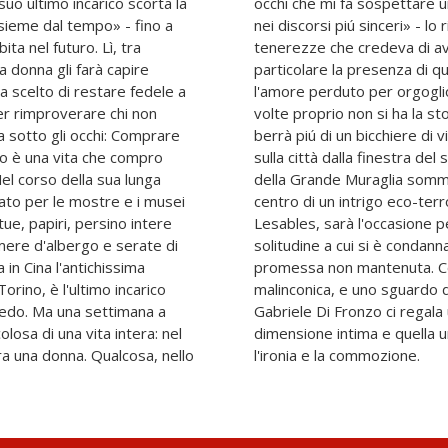
suo ultimo incarico scorta la
dose di mistificazione anche
nsieme dal tempo» - fino a
 al passato, a rimpianti e
bita nel futuro. Lì, tra
biato per sempre. In
na donna gli farà capire
ne ricorda un'altra, Sara:
 scelto di restare fedele a
 poco coraggio, o perché a
er rimproverare chi non
sere felici. Insieme a Qi
sa sotto gli occhi: Comprare
rverà un uragano abbattersi
 Io è una vita che compro
uoterà tra le antiche rovine
Nel corso della sua lunga
malgrado - si troverà al
ato per le mostre e i musei
Quest'ultima trasferta, per
atue, papiri, persino intere
ere un po' piú lontano la
mere d'albergo e serate di
e onorare finalmente una
in Cina l'antichissima
ittura elegantemente
Torino, è l'ultimo incarico
 e lucidissimo sul mondo,
ngedo. Ma una settimana a
anzo che oscilla tra la
colosa di una vita intera: nel
ra il sentimento e il rigore,
ra una donna. Qualcosa, nello
l'ironia e la commozione.