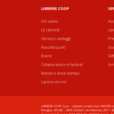
LIBRERIE.COOP
SE
Chi siamo
Ass
Le Librerie
Lib
Servizi e vantaggi
Pre
Raccolta punti
Gui
Eventi
Gif
Collaborazioni e Festival
Isc
Notizie e Area stampa
Lavora con noi
LIBRERIE.COOP S.p.a. - capitale sociale euro 900.000 in
Bologna: 451543 ; SEDE LEGALE: via Villanova, 29/7 - 4