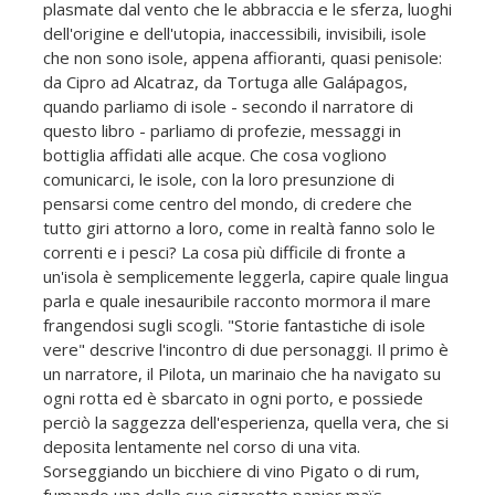
plasmate dal vento che le abbraccia e le sferza, luoghi
dell'origine e dell'utopia, inaccessibili, invisibili, isole
che non sono isole, appena affioranti, quasi penisole:
da Cipro ad Alcatraz, da Tortuga alle Galápagos,
quando parliamo di isole - secondo il narratore di
questo libro - parliamo di profezie, messaggi in
bottiglia affidati alle acque. Che cosa vogliono
comunicarci, le isole, con la loro presunzione di
pensarsi come centro del mondo, di credere che
tutto giri attorno a loro, come in realtà fanno solo le
correnti e i pesci? La cosa più difficile di fronte a
un'isola è semplicemente leggerla, capire quale lingua
parla e quale inesauribile racconto mormora il mare
frangendosi sugli scogli. "Storie fantastiche di isole
vere" descrive l'incontro di due personaggi. Il primo è
un narratore, il Pilota, un marinaio che ha navigato su
ogni rotta ed è sbarcato in ogni porto, e possiede
perciò la saggezza dell'esperienza, quella vera, che si
deposita lentamente nel corso di una vita.
Sorseggiando un bicchiere di vino Pigato o di rum,
fumando una delle sue sigarette papier maïs,