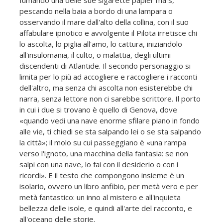
pescando nella baia a bordo di una lampara o
osservando il mare dall'alto della collina, con il suo
affabulare ipnotico e avvolgente il Pilota irretisce chi
lo ascolta, lo piglia all'amo, lo cattura, iniziandolo
all'insulomania, il culto, o malattia, degli ultimi
discendenti di Atlantide. Il secondo personaggio si
limita per lo più ad accogliere e raccogliere i racconti
dell'altro, ma senza chi ascolta non esisterebbe chi
narra, senza lettore non ci sarebbe scrittore. Il porto
in cui i due si trovano è quello di Genova, dove
«quando vedi una nave enorme sfilare piano in fondo
alle vie, ti chiedi se sta salpando lei o se sta salpando
la città»; il molo su cui passeggiano è «una rampa
verso l'ignoto, una macchina della fantasia: se non
salpi con una nave, lo fai con il desiderio o con i
ricordi». E il testo che compongono insieme è un
isolario, ovvero un libro anfibio, per metà vero e per
metà fantastico: un inno al mistero e all'inquieta
bellezza delle isole, e quindi all'arte del racconto, e
all'oceano delle storie.