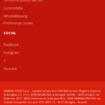
Accessibilità
WhistleBlowing
Preferenze cookie
SOCIAL
Facebook
Instagram
X
Youtube
LIBRERIE.COOP S.p.a. - capitale sociale euro 900.000 int.vers. Registro imprese
di Bologna, C.F. e P.I.: 02591561200 REA di Bologna: 451543 ; SEDE LEGALE: via
Villanova, 29/7 - 40055 Villanova di Castenaso (BO) - SEDE AMMINISTRATIVA: via
Trattati Comunitari Europei 1957-2007, 13 - 40127 Bologna - Società