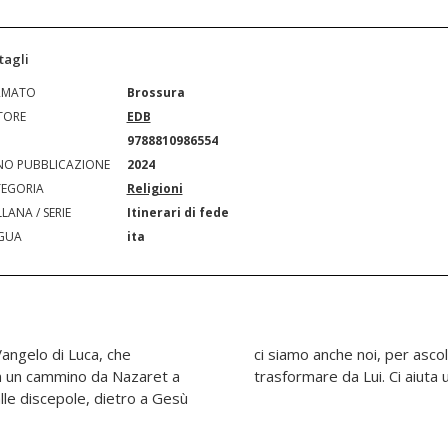
tagli
RMATO
Brossura
TORE
EDB
N
9788810986554
O PUBBLICAZIONE
2024
EGORIA
Religioni
LANA / SERIE
Itinerari di fede
GUA
ita
Vangelo di Luca, che
arola e per lasciarci
in un cammino da Nazaret a
trasformare da Lui. Ci aiuta
lle discepole, dietro a Gesù