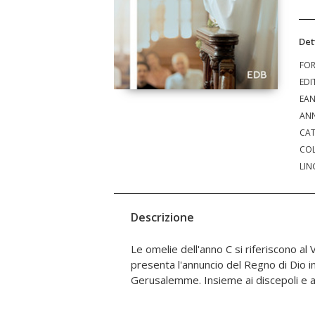
Det
FO
EDI
EA
ANN
CAT
COL
LIN
Descrizione
Le omelie dell'anno C si riferiscono al 
ci siamo anche noi, per ascoltare la sua P
presenta l'annuncio del Regno di Dio 
Gerusalemme. Insieme ai discepoli e a