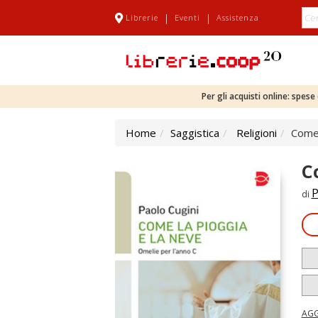
|
|
Librerie
Eventi
Assistenza
Per gli acquisti online: spes
Home
Saggistica
Religioni
Come 
C
P
di
AGG