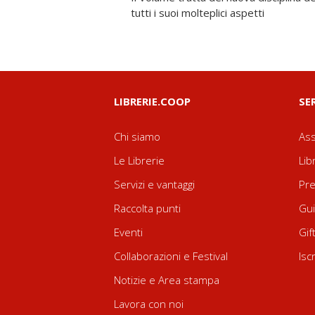
tutti i suoi molteplici aspetti
LIBRERIE.COOP
SE
Chi siamo
Ass
Le Librerie
Lib
Servizi e vantaggi
Pre
Raccolta punti
Gui
Eventi
Gif
Collaborazioni e Festival
Isc
Notizie e Area stampa
Lavora con noi