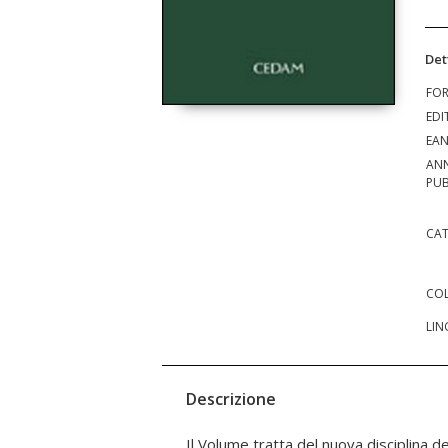
Det
FO
EDI
EA
AN
PUB
CAT
COL
LIN
Descrizione
Il Volume tratta del nuova disciplina d