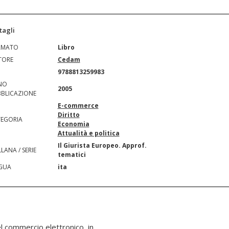
tagli
RMATO
Libro
TORE
Cedam
N
9788813259983
NO
2005
BLICAZIONE
E-commerce
Diritto
EGORIA
Economia
Attualità e politica
Il Giurista Europeo. Approf.
LANA / SERIE
tematici
GUA
ita
el commercio elettronico, in