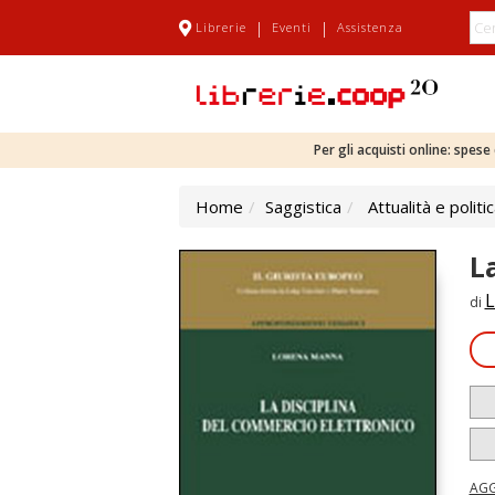
|
|
Librerie
Eventi
Assistenza
Per gli acquisti online: spes
Home
Saggistica
Attualità e politi
L
L
di
AGG