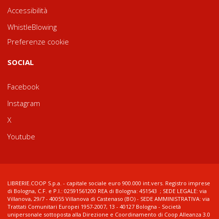
Accessibilità
WhistleBlowing
Preferenze cookie
SOCIAL
Facebook
Instagram
X
Youtube
LIBRERIE.COOP S.p.a. - capitale sociale euro 900.000 int.vers. Registro imprese
di Bologna, C.F. e P.I.: 02591561200 REA di Bologna: 451543 ; SEDE LEGALE: via
Villanova, 29/7 - 40055 Villanova di Castenaso (BO) - SEDE AMMINISTRATIVA: via
Trattati Comunitari Europei 1957-2007, 13 - 40127 Bologna - Società
unipersonale sottoposta alla Direzione e Coordinamento di Coop Alleanza 3.0