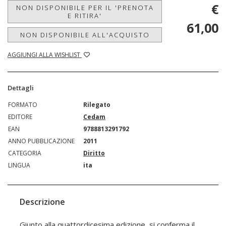
€
NON DISPONIBILE PER IL 'PRENOTA
E RITIRA'
61,00
NON DISPONIBILE ALL'ACQUISTO
AGGIUNGI ALLA WISHLIST
Dettagli
FORMATO
Rilegato
EDITORE
Cedam
EAN
9788813291792
ANNO PUBBLICAZIONE
2011
CATEGORIA
Diritto
LINGUA
ita
Descrizione
Giunto alla quattordicesima edizione, si conferma il