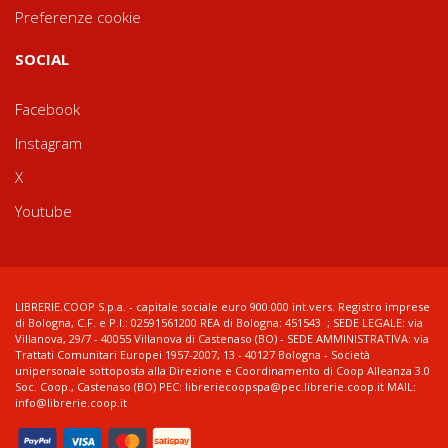
Preferenze cookie
SOCIAL
Facebook
Instagram
X
Youtube
LIBRERIE.COOP S.p.a. - capitale sociale euro 900.000 int.vers. Registro imprese
di Bologna, C.F. e P.I.: 02591561200 REA di Bologna: 451543 ; SEDE LEGALE: via
Villanova, 29/7 - 40055 Villanova di Castenaso (BO) - SEDE AMMINISTRATIVA: via
Trattati Comunitari Europei 1957-2007, 13 - 40127 Bologna - Società
unipersonale sottoposta alla Direzione e Coordinamento di Coop Alleanza 3.0
Soc. Coop., Castenaso (BO) PEC: libreriecoopspa@pec.librerie.coop.it MAIL:
info@librerie.coop.it