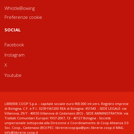
WhistleBlowing
Preferenze cookie
SOCIAL
Facebook
Instagram
X
Youtube
LIBRERIE.COOP S.p.a. - capitale sociale euro 900.000 int.vers. Registro imprese
di Bologna, C.F. e P.I.: 02591561200 REA di Bologna: 451543 ; SEDE LEGALE: via
Villanova, 29/7 - 40055 Villanova di Castenaso (BO) - SEDE AMMINISTRATIVA: via
Trattati Comunitari Europei 1957-2007, 13 - 40127 Bologna - Società
unipersonale sottoposta alla Direzione e Coordinamento di Coop Alleanza 3.0
Soc. Coop., Castenaso (BO) PEC: libreriecoopspa@pec.librerie.coop.it MAIL:
info@librerie.coop.it