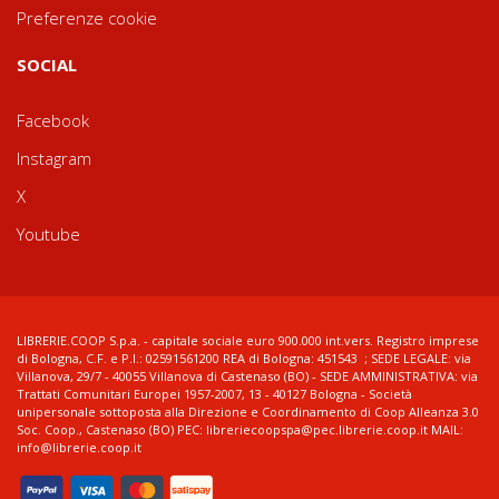
Preferenze cookie
SOCIAL
Facebook
Instagram
X
Youtube
LIBRERIE.COOP S.p.a. - capitale sociale euro 900.000 int.vers. Registro imprese
di Bologna, C.F. e P.I.: 02591561200 REA di Bologna: 451543 ; SEDE LEGALE: via
Villanova, 29/7 - 40055 Villanova di Castenaso (BO) - SEDE AMMINISTRATIVA: via
Trattati Comunitari Europei 1957-2007, 13 - 40127 Bologna - Società
unipersonale sottoposta alla Direzione e Coordinamento di Coop Alleanza 3.0
Soc. Coop., Castenaso (BO) PEC: libreriecoopspa@pec.librerie.coop.it MAIL:
info@librerie.coop.it