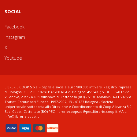
SOCIAL
Facebook
Instagram
X
Youtube
LIBRERIE.COOP S.p.a. - capitale sociale euro 900.000 int.vers. Registro imprese
di Bologna, C.F. e P.I.: 02591561200 REA di Bologna: 451543 ; SEDE LEGALE: via
Villanova, 29/7 - 40055 Villanova di Castenaso (BO) - SEDE AMMINISTRATIVA: via
Trattati Comunitari Europei 1957-2007, 13 - 40127 Bologna - Società
unipersonale sottoposta alla Direzione e Coordinamento di Coop Alleanza 3.0
Soc. Coop., Castenaso (BO) PEC: libreriecoopspa@pec.librerie.coop.it MAIL:
info@librerie.coop.it