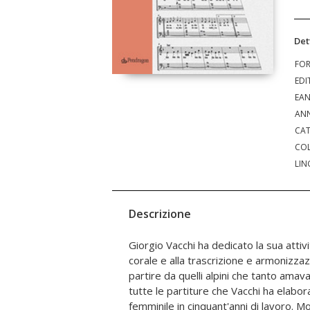
Det
FO
EDI
EA
ANN
CAT
COL
LIN
Descrizione
Giorgio Vacchi ha dedicato la sua attiv
musicali di Vacchi; altri furono elaborati 
corale e alla trascrizione e armonizzaz
dietro impulso dello stesso Vacchi, f
partire da quelli alpini che tanto amav
territorio. In due corposi volumi Silvia
tutte le partiture che Vacchi ha elabo
raccolto un totale di 204 partiture che, per
femminile in cinquant'anni di lavoro. Mol
anche oggetto di revisione, grazie all'