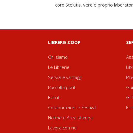
coro Stelutis, vero e proprio laborato
LIBRERIE.COOP
SE
Chi siamo
Ass
Le Librerie
Lib
Servizi e vantaggi
Pre
Raccolta punti
Gui
Eventi
Gif
Collaborazioni e Festival
Isc
Notizie e Area stampa
Lavora con noi