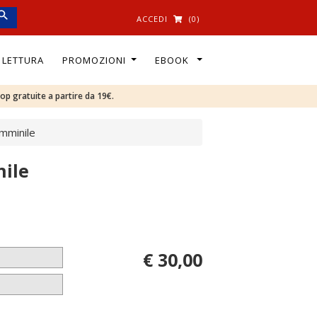
ACCEDI
(0)
I LETTURA
PROMOZIONI
EBOOK
oop gratuite a partire da 19€.
mminile
nile
€ 30,00