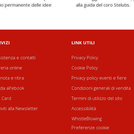
rio permanente delle idee
alla guida del coro Stelutis.
RVIZI
LINK UTILI
istenza e contatti
Privacy Policy
reria online
Cookie Policy
nota e ritira
Privacy policy eventi e fiere
da all'ebook
Condizioni generali di vendita
t Card
Termini di utilizzo del sito
riviti alla Newsletter
Accessibilità
WhistleBlowing
Preferenze cookie