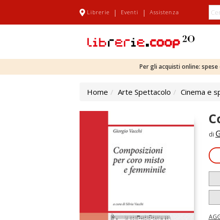
|
|
Librerie
Eventi
Assistenza
Per gli acquisti online: spes
Home
Arte Spettacolo
Cinema e s
C
G
di
AGG