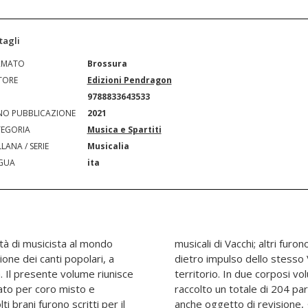
tagli
RMATO
Brossura
TORE
Edizioni Pendragon
N
9788833643533
O PUBBLICAZIONE
2021
EGORIA
Musica e Spartiti
LANA / SERIE
Musicalia
GUA
ita
ità di musicista al mondo
per i tanti cori che, spesso
ione dei canti popolari, a
ecero ricerca nel proprio
a. Il presente volume riunisce
 Vacchi, figlia di Giorgio, ha
rato per coro misto e
 l'occasione, sono state
ti brani furono scritti per il
esperienza diretta acquisita