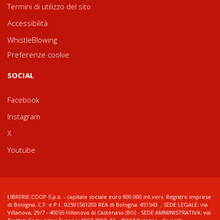
Termini di utilizzo del sito
Accessibilità
WhistleBlowing
Preferenze cookie
SOCIAL
Facebook
Instagram
X
Youtube
LIBRERIE.COOP S.p.a. - capitale sociale euro 900.000 int.vers. Registro imprese
di Bologna, C.F. e P.I.: 02591561200 REA di Bologna: 451543 ; SEDE LEGALE: via
Villanova, 29/7 - 40055 Villanova di Castenaso (BO) - SEDE AMMINISTRATIVA: via