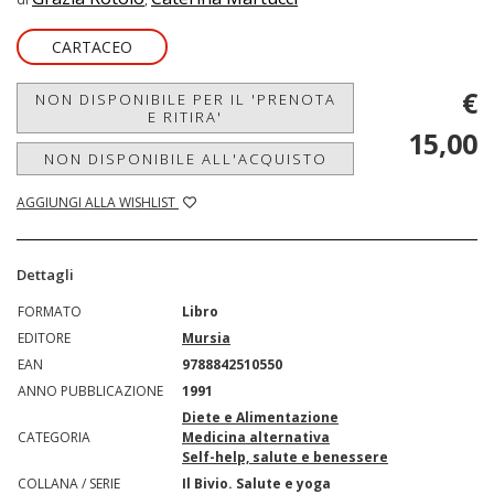
CARTACEO
€
NON DISPONIBILE PER IL 'PRENOTA
E RITIRA'
15,00
NON DISPONIBILE ALL'ACQUISTO
AGGIUNGI ALLA WISHLIST
Dettagli
FORMATO
Libro
EDITORE
Mursia
EAN
9788842510550
ANNO PUBBLICAZIONE
1991
Diete e Alimentazione
CATEGORIA
Medicina alternativa
Self-help, salute e benessere
COLLANA / SERIE
Il Bivio. Salute e yoga