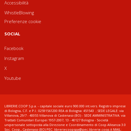
Accessibilità
WhistleBlowing
Preferenze cookie
SOCIAL
Facebook
Instagram
X
Youtube
LIBRERIE.COOP S.p.a. - capitale sociale euro 900.000 int.vers. Registro imprese
di Bologna, C.F. e P.I.: 02591561200 REA di Bologna: 451543 ; SEDE LEGALE: via
Villanova, 29/7 - 40055 Villanova di Castenaso (BO) - SEDE AMMINISTRATIVA: via
Trattati Comunitari Europei 1957-2007, 13 - 40127 Bologna - Società
unipersonale sottoposta alla Direzione e Coordinamento di Coop Alleanza 3.0
Soc. Coop., Castenaso (BO) PEC: libreriecoopspa@pec.librerie.coop.it MAIL: