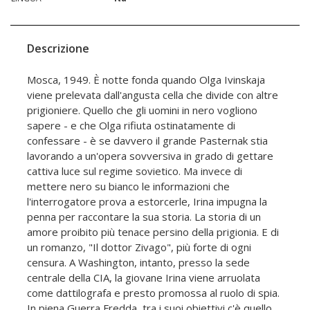
Descrizione
Mosca, 1949. È notte fonda quando Olga Ivinskaja
viene prelevata dall'angusta cella che divide con altre
prigioniere. Quello che gli uomini in nero vogliono
sapere - e che Olga rifiuta ostinatamente di
confessare - è se davvero il grande Pasternak stia
lavorando a un'opera sovversiva in grado di gettare
cattiva luce sul regime sovietico. Ma invece di
mettere nero su bianco le informazioni che
l'interrogatore prova a estorcerle, Irina impugna la
penna per raccontare la sua storia. La storia di un
amore proibito più tenace persino della prigionia. E di
un romanzo, "Il dottor Zivago", più forte di ogni
censura. A Washington, intanto, presso la sede
centrale della CIA, la giovane Irina viene arruolata
come dattilografa e presto promossa al ruolo di spia.
In piena Guerra Fredda, tra i suoi obiettivi c'è quello,