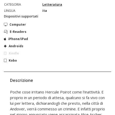
CATEGORIA
Letteratura
LINGUA
ita
Dispositivi supportati
Computer
E-Readers
iPhone/iPad
Androids
Kindle
Kobo
Descrizione
Poche cose irritano Hercule Poirot come l'inattività. E
proprio in un periodo di attesa, qualcuno si fa vivo con
lui per lettera, dichiarandogli che presto, nella città di
Andover, verrà commesso un crimine. E infatti proprio
nel giorno annunciato viene assassinata Alice Ascher,