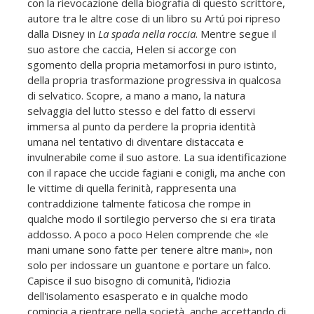
con la rievocazione della biografia di questo scrittore,
autore tra le altre cose di un libro su Artú poi ripreso
dalla Disney in
La spada nella roccia
. Mentre segue il
suo astore che caccia, Helen si accorge con
sgomento della propria metamorfosi in puro istinto,
della propria trasformazione progressiva in qualcosa
di selvatico. Scopre, a mano a mano, la natura
selvaggia del lutto stesso e del fatto di esservi
immersa al punto da perdere la propria identità
umana nel tentativo di diventare distaccata e
invulnerabile come il suo astore. La sua identificazione
con il rapace che uccide fagiani e conigli, ma anche con
le vittime di quella ferinità, rappresenta una
contraddizione talmente faticosa che rompe in
qualche modo il sortilegio perverso che si era tirata
addosso. A poco a poco Helen comprende che «le
mani umane sono fatte per tenere altre mani», non
solo per indossare un guantone e portare un falco.
Capisce il suo bisogno di comunità, l'idiozia
dell'isolamento esasperato e in qualche modo
comincia a rientrare nella società, anche accettando di