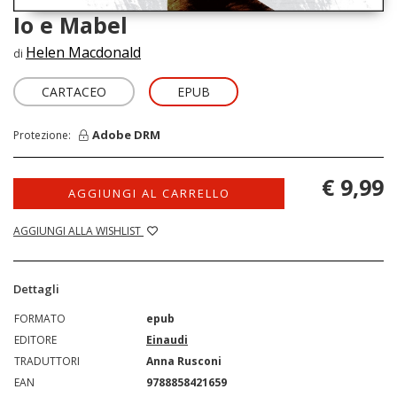
Io e Mabel
Helen Macdonald
di
CARTACEO
EPUB
Adobe DRM
Protezione:
€ 9,99
AGGIUNGI AL CARRELLO
AGGIUNGI ALLA WISHLIST
Dettagli
FORMATO
epub
EDITORE
Einaudi
TRADUTTORI
Anna Rusconi
EAN
9788858421659