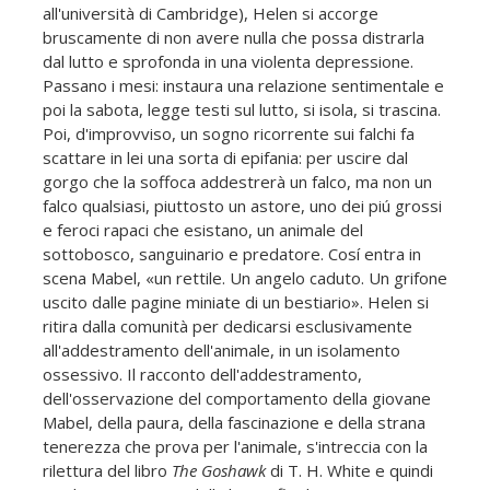
all'università di Cambridge), Helen si accorge
bruscamente di non avere nulla che possa distrarla
dal lutto e sprofonda in una violenta depressione.
Passano i mesi: instaura una relazione sentimentale e
poi la sabota, legge testi sul lutto, si isola, si trascina.
Poi, d'improvviso, un sogno ricorrente sui falchi fa
scattare in lei una sorta di epifania: per uscire dal
gorgo che la soffoca addestrerà un falco, ma non un
falco qualsiasi, piuttosto un astore, uno dei piú grossi
e feroci rapaci che esistano, un animale del
sottobosco, sanguinario e predatore. Cosí entra in
scena Mabel, «un rettile. Un angelo caduto. Un grifone
uscito dalle pagine miniate di un bestiario». Helen si
ritira dalla comunità per dedicarsi esclusivamente
all'addestramento dell'animale, in un isolamento
ossessivo. Il racconto dell'addestramento,
dell'osservazione del comportamento della giovane
Mabel, della paura, della fascinazione e della strana
tenerezza che prova per l'animale, s'intreccia con la
rilettura del libro
The Goshawk
di T. H. White e quindi