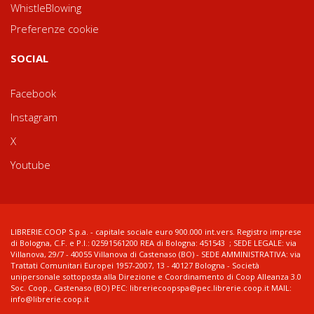
WhistleBlowing
Preferenze cookie
SOCIAL
Facebook
Instagram
X
Youtube
LIBRERIE.COOP S.p.a. - capitale sociale euro 900.000 int.vers. Registro imprese
di Bologna, C.F. e P.I.: 02591561200 REA di Bologna: 451543 ; SEDE LEGALE: via
Villanova, 29/7 - 40055 Villanova di Castenaso (BO) - SEDE AMMINISTRATIVA: via
Trattati Comunitari Europei 1957-2007, 13 - 40127 Bologna - Società
unipersonale sottoposta alla Direzione e Coordinamento di Coop Alleanza 3.0
Soc. Coop., Castenaso (BO) PEC: libreriecoopspa@pec.librerie.coop.it MAIL:
info@librerie.coop.it