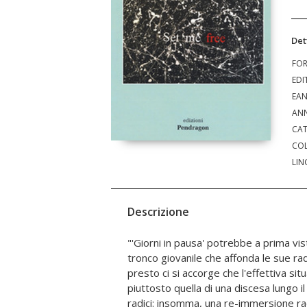
Det
FO
EDI
EA
ANN
CAT
COL
LIN
Descrizione
"'Giorni in pausa' potrebbe a prima vi
continuo e diretto passaggi
tronco giovanile che affonda le sue rad
dall'entusiasmo/tristezza della c
presto ci si accorge che l'effettiva situ
all'entusiasmo/tristezza di fronte
piuttosto quella di una discesa lungo i
psiche. In questa prospettiva la defi
radici: insomma, una re-immersione rad
potrebbe essere: un canzoniere amoros