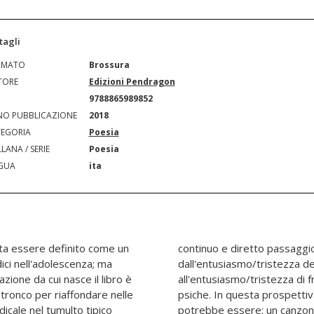
tagli
RMATO
Brossura
TORE
Edizioni Pendragon
N
9788865989852
O PUBBLICAZIONE
2018
EGORIA
Poesia
LANA / SERIE
Poesia
GUA
ita
sta essere definito come un
o avanti e indietro:
ici nell'adolescenza; ma
ontemplazione amorosa
azione da cui nasce il libro è
 al panorama della propria
l tronco per riaffondare nelle
nizione più ovvia del libro
icale nel tumulto tipico
o." (Dalla Prefazione di