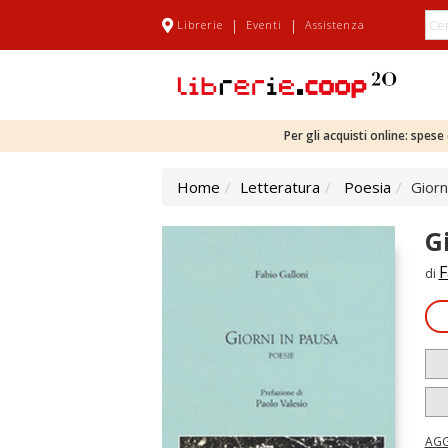
|
|
Librerie
Eventi
Assistenza
Per gli acquisti online: spes
Home
Letteratura
Poesia
Giorn
G
F
di
AGG