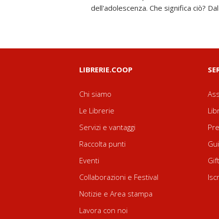
dell'adolescenza. Che significa ciò? Da
LIBRERIE.COOP
SE
Chi siamo
Ass
Le Librerie
Lib
Servizi e vantaggi
Pre
Raccolta punti
Gui
Eventi
Gif
Collaborazioni e Festival
Isc
Notizie e Area stampa
Lavora con noi