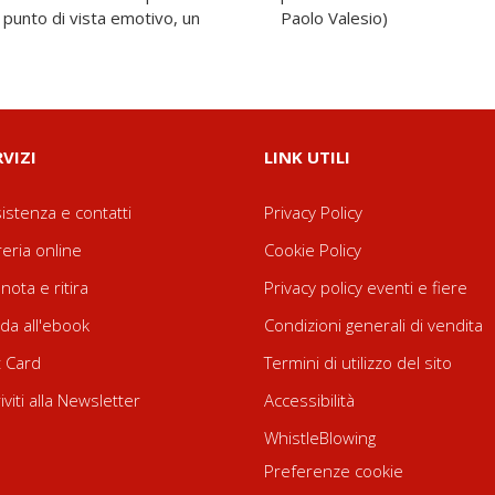
l punto di vista emotivo, un
Paolo Valesio)
RVIZI
LINK UTILI
istenza e contatti
Privacy Policy
reria online
Cookie Policy
nota e ritira
Privacy policy eventi e fiere
da all'ebook
Condizioni generali di vendita
t Card
Termini di utilizzo del sito
riviti alla Newsletter
Accessibilità
WhistleBlowing
Preferenze cookie