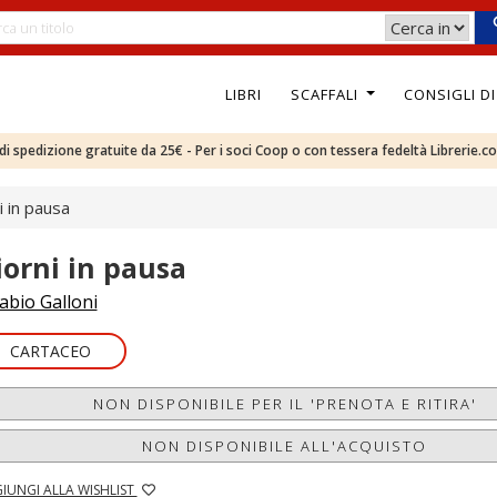
LIBRI
SCAFFALI
CONSIGLI D
e di spedizione gratuite da 25€ - Per i soci Coop o con tessera fedeltà Librerie.c
i in pausa
iorni in pausa
abio Galloni
CARTACEO
NON DISPONIBILE PER IL 'PRENOTA E RITIRA'
NON DISPONIBILE ALL'ACQUISTO
IUNGI ALLA WISHLIST