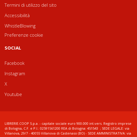
Termini di utilizzo del sito
Accessibilità
WhistleBlowing
Preferenze cookie
SOCIAL
Facebook
Instagram
X
Youtube
LIBRERIE.COOP S.p.a. - capitale sociale euro 900.000 int.vers. Registro imprese
di Bologna, C.F. e P.I.: 02591561200 REA di Bologna: 451543 ; SEDE LEGALE: via
Villanova, 29/7 - 40055 Villanova di Castenaso (BO) - SEDE AMMINISTRATIVA: via