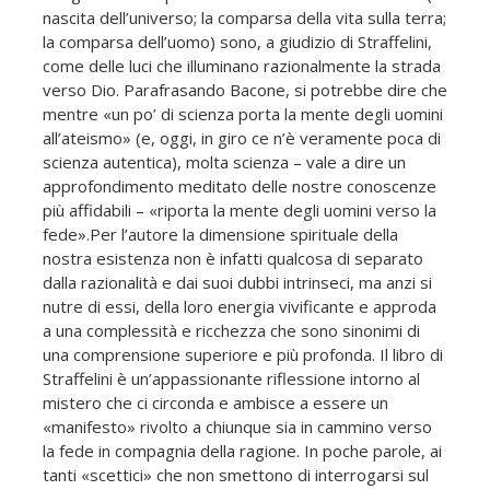
nascita dell’universo; la comparsa della vita sulla terra;
la comparsa dell’uomo) sono, a giudizio di Straffelini,
come delle luci che illuminano razionalmente la strada
verso Dio. Parafrasando Bacone, si potrebbe dire che
mentre «un po’ di scienza porta la mente degli uomini
all’ateismo» (e, oggi, in giro ce n’è veramente poca di
scienza autentica), molta scienza – vale a dire un
approfondimento meditato delle nostre conoscenze
più affidabili – «riporta la mente degli uomini verso la
fede».Per l’autore la dimensione spirituale della
nostra esistenza non è infatti qualcosa di separato
dalla razionalità e dai suoi dubbi intrinseci, ma anzi si
nutre di essi, della loro energia vivificante e approda
a una complessità e ricchezza che sono sinonimi di
una comprensione superiore e più profonda. Il libro di
Straffelini è un’appassionante riflessione intorno al
mistero che ci circonda e ambisce a essere un
«manifesto» rivolto a chiunque sia in cammino verso
la fede in compagnia della ragione. In poche parole, ai
tanti «scettici» che non smettono di interrogarsi sul