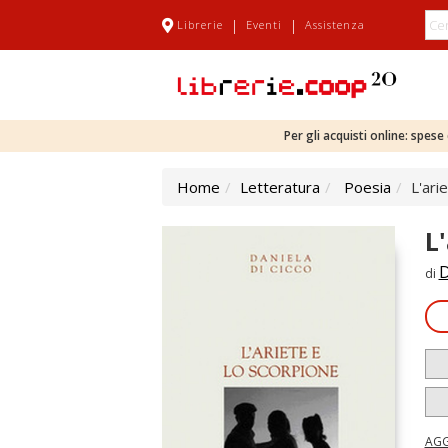
|
|
Librerie
Eventi
Assistenza
Per gli acquisti online: spes
Home
Letteratura
Poesia
L'ari
L
D
di
AGG