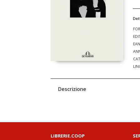
Det
FO
EDI
EA
ANN
CAT
LIN
Descrizione
LIBRERIE.COOP
SE