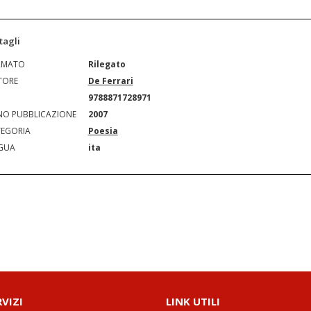
tagli
RMATO
Rilegato
TORE
De Ferrari
N
9788871728971
O PUBBLICAZIONE
2007
EGORIA
Poesia
GUA
ita
RVIZI
LINK UTILI