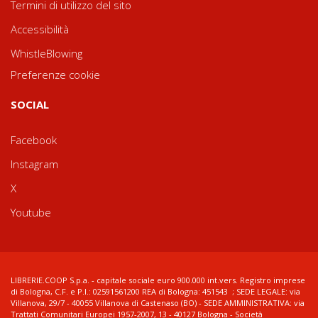
Termini di utilizzo del sito
Accessibilità
WhistleBlowing
Preferenze cookie
SOCIAL
Facebook
Instagram
X
Youtube
LIBRERIE.COOP S.p.a. - capitale sociale euro 900.000 int.vers. Registro imprese
di Bologna, C.F. e P.I.: 02591561200 REA di Bologna: 451543 ; SEDE LEGALE: via
Villanova, 29/7 - 40055 Villanova di Castenaso (BO) - SEDE AMMINISTRATIVA: via
Trattati Comunitari Europei 1957-2007, 13 - 40127 Bologna - Società