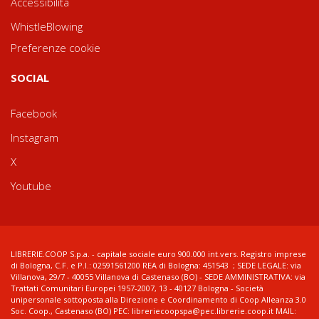
Accessibilità
WhistleBlowing
Preferenze cookie
SOCIAL
Facebook
Instagram
X
Youtube
LIBRERIE.COOP S.p.a. - capitale sociale euro 900.000 int.vers. Registro imprese
di Bologna, C.F. e P.I.: 02591561200 REA di Bologna: 451543 ; SEDE LEGALE: via
Villanova, 29/7 - 40055 Villanova di Castenaso (BO) - SEDE AMMINISTRATIVA: via
Trattati Comunitari Europei 1957-2007, 13 - 40127 Bologna - Società
unipersonale sottoposta alla Direzione e Coordinamento di Coop Alleanza 3.0
Soc. Coop., Castenaso (BO) PEC: libreriecoopspa@pec.librerie.coop.it MAIL: