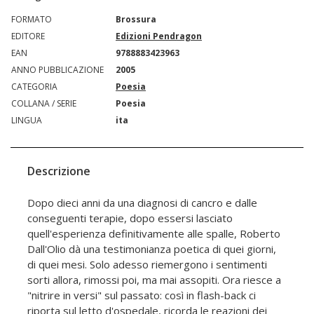
FORMATO
Brossura
EDITORE
Edizioni Pendragon
EAN
9788883423963
ANNO PUBBLICAZIONE
2005
CATEGORIA
Poesia
COLLANA / SERIE
Poesia
LINGUA
ita
Descrizione
Dopo dieci anni da una diagnosi di cancro e dalle
conseguenti terapie, dopo essersi lasciato
quell'esperienza definitivamente alle spalle, Roberto
Dall'Olio dà una testimonianza poetica di quei giorni,
di quei mesi. Solo adesso riemergono i sentimenti
sorti allora, rimossi poi, ma mai assopiti. Ora riesce a
"nitrire in versi" sul passato: così in flash-back ci
riporta sul letto d'ospedale, ricorda le reazioni dei