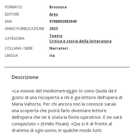
FORMATO
Brossura
EDITORE
Ares
EAN
9788892982949
ANNO PUBBLICAZIONE
2023
Teatro
CATEGORIA
Critica e storia della letteratura
COLLANA / SERIE
Narratori
LINGUA
ita
Descrizione
«La visione del mediometraggio Io sono Giuda dà il
gusto di una riscoperta a chi è gia lettore dell'opera di
Maria Valtorta. Per chi ancora non la conosce saraà
una scoperta che potrà farlo diventare lettore
dell'opera che ne è stata la fonte ispiratrice. E ne sarà
conquistato » (Emilio Pisani). «Qui si è di fronte al
dramma di ogni uomo; in qualche modo tutti