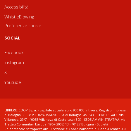
Accessibilità
WhistleBlowing
Preferenze cookie
SOCIAL
Facebook
Instagram
X
Youtube
LIBRERIE.COOP S.p.a. - capitale sociale euro 900.000 int.vers. Registro imprese
di Bologna, C.F. e P.I.: 02591561200 REA di Bologna: 451543 ; SEDE LEGALE: via
Villanova, 29/7 - 40055 Villanova di Castenaso (BO) - SEDE AMMINISTRATIVA: via
Trattati Comunitari Europei 1957-2007, 13 - 40127 Bologna - Società
unipersonale sottoposta alla Direzione e Coordinamento di Coop Alleanza 3.0