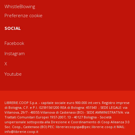
WhistleBlowing
Preferenze cookie
SOCIAL
Facebook
Instagram
X
Youtube
LIBRERIE.COOP S.p.a. - capitale sociale euro 900.000 int.vers. Registro imprese
di Bologna, C.F. e P.I.: 02591561200 REA di Bologna: 451543 ; SEDE LEGALE: via
Villanova, 29/7 - 40055 Villanova di Castenaso (BO) - SEDE AMMINISTRATIVA: via
Trattati Comunitari Europei 1957-2007, 13 - 40127 Bologna - Società
unipersonale sottoposta alla Direzione e Coordinamento di Coop Alleanza 3.0
Soc. Coop., Castenaso (BO) PEC: libreriecoopspa@pec.librerie.coop.it MAIL:
info@librerie.coop.it