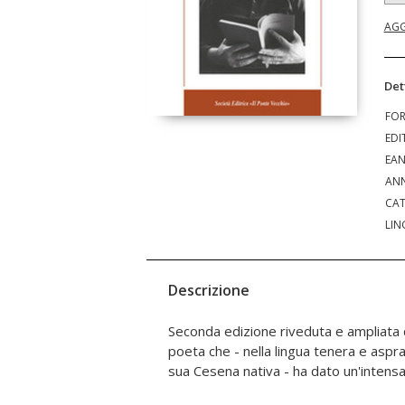
AGG
Det
FO
EDI
EA
ANN
CAT
LIN
Descrizione
Seconda edizione riveduta e ampliata d
ben oltre i confini della Romagna e a
poeta che - nella lingua tenera e aspr
per la grande poesia romagnola del
sua Cesena nativa - ha dato un'intensa