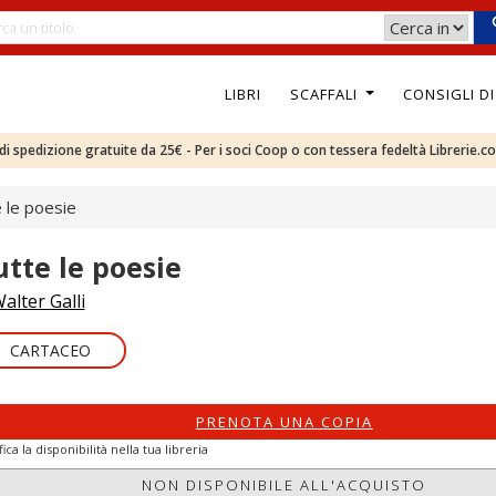
LIBRI
SCAFFALI
CONSIGLI D
e di spedizione gratuite da 25€ - Per i soci Coop o con tessera fedeltà Librerie.c
 le poesie
utte le poesie
alter Galli
CARTACEO
PRENOTA UNA COPIA
fica la disponibilità nella tua libreria
NON DISPONIBILE ALL'ACQUISTO