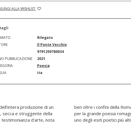
IUNGI ALLA WISHLIST
tagli
RMATO
Rilegato
TORE
Il Ponte Vecchio
N
9791259780034
O PUBBLICAZIONE
2021
EGORIA
Poesia
GUA
ita
ell'intera produzione di un
pprezzata, come è avvenuto
a, secca e struggente della
 secondo Novecento, come
 testimonianza d'arte, nota
uno degli esiti poetici più al