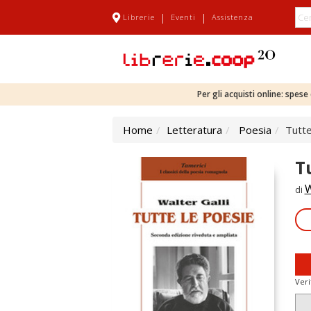
|
|
Librerie
Eventi
Assistenza
Per gli acquisti online: spes
Home
Letteratura
Poesia
Tutte
T
W
di
Veri