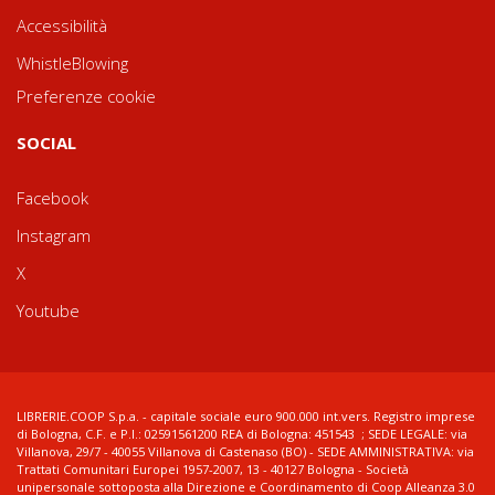
Accessibilità
WhistleBlowing
Preferenze cookie
SOCIAL
Facebook
Instagram
X
Youtube
LIBRERIE.COOP S.p.a. - capitale sociale euro 900.000 int.vers. Registro imprese
di Bologna, C.F. e P.I.: 02591561200 REA di Bologna: 451543 ; SEDE LEGALE: via
Villanova, 29/7 - 40055 Villanova di Castenaso (BO) - SEDE AMMINISTRATIVA: via
Trattati Comunitari Europei 1957-2007, 13 - 40127 Bologna - Società
unipersonale sottoposta alla Direzione e Coordinamento di Coop Alleanza 3.0