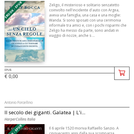
EBOOK - EPUB
Zeligo, il misterioso e solitario senzatetto
coinvolto nell'incidente d'auto con Argea,
aveva una famiglia, una casa e una moglie:
Wanda. Si sono sposati con una cerimonia
informale tra amici e, con i pochi risparmi che
Zeligo ha messo da parte, sono andati in
viaggio di nozze, anche s ...
EPUB
€ 0,00
Antonio Forcellino
Il secolo dei giganti. Galatea | L'i...
HarperCollins Italia
EBOOK - EPUB
Il 6 aprile 1520 moriva Raffaello Sanzio. A
cinquecento anni dalla sua scomparsa,