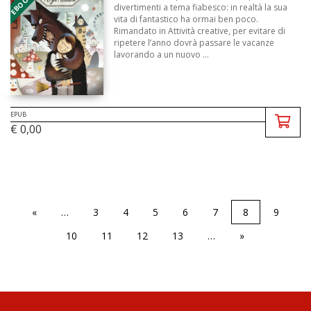
divertimenti a tema fiabesco: in realtà la sua
vita di fantastico ha ormai ben poco.
Rimandato in Attività creative, per evitare di
ripetere l’anno dovrà passare le vacanze
lavorando a un nuovo ...
EPUB
€ 0,00
«
…
3
4
5
6
7
8
9
10
11
12
13
…
»