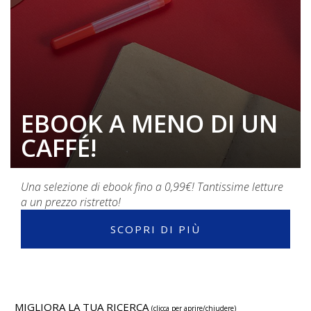
NON SAI PIÙ COSA
LEGGERE? SCOPRI IL
SEGNALIBRO!
La nostra selezione giornaliera di ebook in promozione!
SCOPRI DI PIÙ
MIGLIORA LA TUA RICERCA
(clicca per aprire/chiudere)