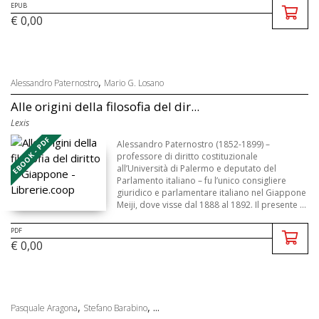
EPUB
€ 0,00
,
Alessandro Paternostro
Mario G. Losano
Alle origini della filosofia del dir...
Lexis
EBOOK - PDF
Alessandro Paternostro (1852-1899) –
professore di diritto costituzionale
all’Università di Palermo e deputato del
Parlamento italiano – fu l’unico consigliere
giuridico e parlamentare italiano nel Giappone
Meiji, dove visse dal 1888 al 1892. Il presente ...
PDF
€ 0,00
,
, ...
Pasquale Aragona
Stefano Barabino