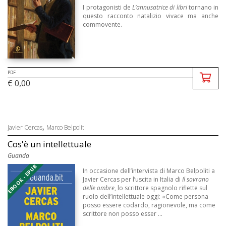
I protagonisti de
L’annusatrice di libri
tornano in
questo racconto natalizio vivace ma anche
commovente.
Cosa farà l’avvocato Ferro la notte di Natale?
Rius ...
PDF
€ 0,00
,
Javier Cercas
Marco Belpoliti
Cos'è un intellettuale
Guanda
EBOOK - EPUB
In occasione dell’intervista di Marco Belpoliti a
Javier Cercas per l’uscita in Italia di
Il sovrano
delle ombre
, lo scrittore spagnolo riflette sul
ruolo dell’intellettuale oggi: «Come persona
posso essere codardo, ragionevole, ma come
scrittore non posso esser ...