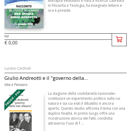
Mariapia Veladiano è nata a Vicenza. Laureata
in Filosofia e Teologia, ha insegnato lettere e
ora è preside.
Collabora con Repubblica e con la rivista Il
Regno. Il suo primo rom ...
PDF
€ 0,00
Luciano Cardinali
Giulio Andreotti e il "governo della...
Vita e Pensiero
EBOOK - PDF
La stagione della «solidarietà nazionale»
costituisce un esperimento politico sulla cui
natura e sui cui esiti il dibattito è ancora
aperto. Questo studio affronta il tema con una
duplice finalità. In primo luogo offre una
ricostruzione storica dei fatti, condotta
attraverso l'uso di f ...