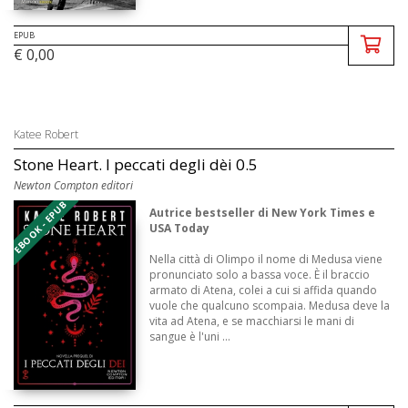
EPUB
€ 0,00
Katee Robert
Stone Heart. I peccati degli dèi 0.5
Newton Compton editori
EBOOK - EPUB
Autrice bestseller di New York Times e
USA Today
Nella città di Olimpo il nome di Medusa viene
pronunciato solo a bassa voce. È il braccio
armato di Atena, colei a cui si affida quando
vuole che qualcuno scompaia. Medusa deve la
vita ad Atena, e se macchiarsi le mani di
sangue è l'uni ...