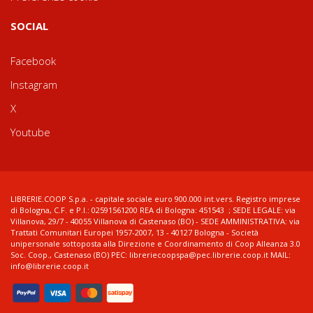
SOCIAL
Facebook
Instagram
X
Youtube
LIBRERIE.COOP S.p.a. - capitale sociale euro 900.000 int.vers. Registro imprese
di Bologna, C.F. e P.I.: 02591561200 REA di Bologna: 451543 ; SEDE LEGALE: via
Villanova, 29/7 - 40055 Villanova di Castenaso (BO) - SEDE AMMINISTRATIVA: via
Trattati Comunitari Europei 1957-2007, 13 - 40127 Bologna - Società
unipersonale sottoposta alla Direzione e Coordinamento di Coop Alleanza 3.0
Soc. Coop., Castenaso (BO) PEC: libreriecoopspa@pec.librerie.coop.it MAIL:
info@librerie.coop.it