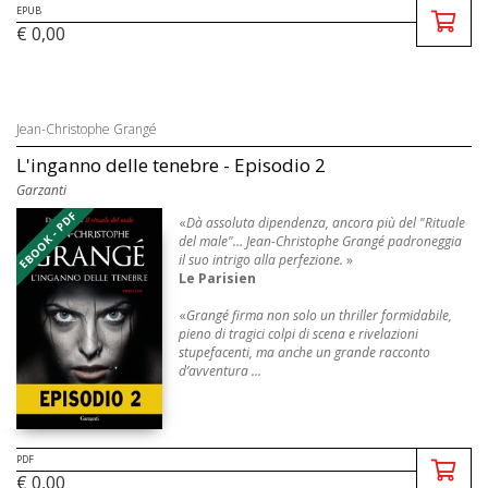
EPUB
€ 0,00
Jean-Christophe Grangé
L'inganno delle tenebre - Episodio 2
Garzanti
EBOOK - PDF
«
Dà assoluta dipendenza, ancora più del "Rituale
del male"… Jean-Christophe Grangé padroneggia
il suo intrigo alla perfezione.
»
Le Parisien
«
Grangé firma non solo un thriller formidabile,
pieno di tragici colpi di scena e rivelazioni
stupefacenti, ma anche un grande racconto
d’avventura ...
PDF
€ 0,00