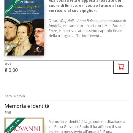
EBOOK - EPUB
«La vostra vita è appesa al battito del
cuore di Enrico: e il vostro futuro al suo
sorriso, o al suo cipiglio».
Dopo
Wolf Hall
e
Anna Bolena, una questione di
famiglia
, entrambi premiati con il Man Booker
Prize, è in arrivo l’attesissimo capitolo finale
della trilogia sui Tudor: l’event ...
EPUB
€ 0,00
Karol Wojtyla
Memoria e identità
BUR
EBOOK - PDF
Memoria e identità è la grande meditazione a
cui Papa Giovanni Paolo II ha affidato il suo
estremo messaggio all'umanità. È una