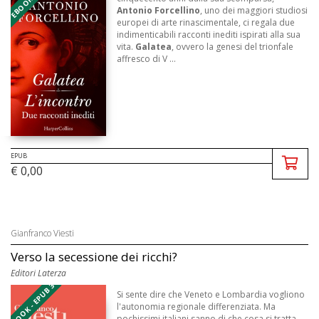
Antonio Forcellino
, uno dei maggiori studiosi
europei di arte rinascimentale, ci regala due
indimenticabili racconti inediti ispirati alla sua
vita.
Galatea
, ovvero la genesi del trionfale
affresco di V ...
EPUB
€ 0,00
Gianfranco Viesti
Verso la secessione dei ricchi?
Editori Laterza
EBOOK - EPUB 3
Si sente dire che Veneto e Lombardia vogliono
l'autonomia regionale differenziata. Ma
pochissimi italiani sanno di che cosa si tratta