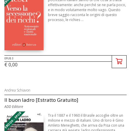
effettivamente: anche perché se ne parla poco,
e in modo volutamente molto vago. Questo
breve saggio racconta le origini di questo
processo, le richies ...
EPUB 3
€ 0,00
Andrea Schiavon
Il buon ladro [Estratto Gratuito]
ADD Editore
EBOOK - EPUB
Tra il 1887 e il 1960 il Brasile accoglie oltre un
milione e mezzo di italiani. Uno di loro è Gino
Amleto Meneghetti, che arriva da Pisa con una
carriera già avviata: ladro professionista.