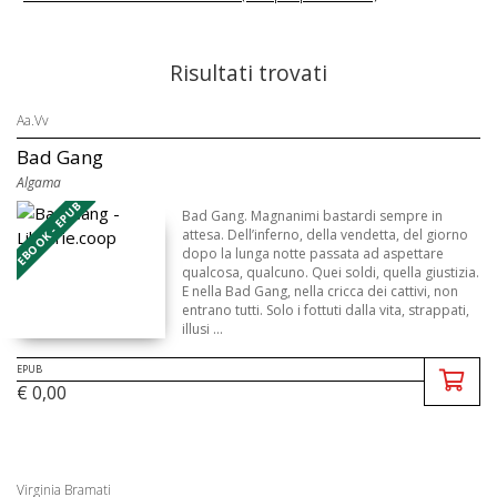
Risultati trovati
Aa.Vv
Bad Gang
Algama
EBOOK - EPUB
Bad Gang. Magnanimi bastardi sempre in
attesa. Dell’inferno, della vendetta, del giorno
dopo la lunga notte passata ad aspettare
qualcosa, qualcuno. Quei soldi, quella giustizia.
E nella Bad Gang, nella cricca dei cattivi, non
entrano tutti. Solo i fottuti dalla vita, strappati,
illusi ...
EPUB
€ 0,00
Virginia Bramati