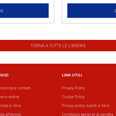
LO
TORNA A TUTTE LE LIBRERIE
RVIZI
LINK UTILI
istenza e contatti
Privacy Policy
reria online
Cookie Policy
nota e ritira
Privacy policy eventi e fiere
da all'ebook
Condizioni generali di vendita