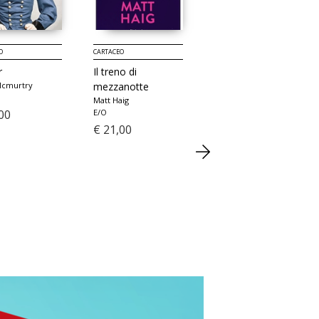
O
CARTACEO
CARTACEO
r
Il treno di
Il mio vero nome è
Mcmurtry
mezzanotte
Elisabeth
Matt Haig
adèle yon
00
E/O
Neri Pozza
€ 21,00
€ 20,00