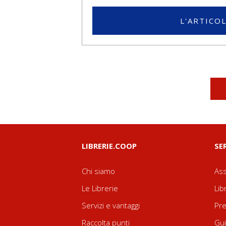
L'ARTICO
LIBRERIE.COOP
SE
Chi siamo
Ass
Le Librerie
Lib
Servizi e vantaggi
Pre
Raccolta punti
Gui