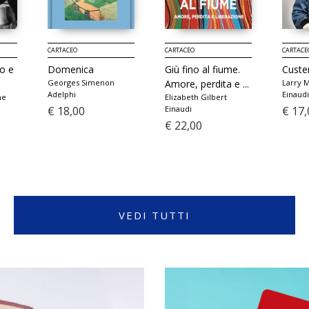
CARTACEO
CARTACEO
CARTACE
co e
Domenica
Giù fino al fiume.
Custe
Georges Simenon
Amore, perdita e ...
Larry 
Adelphi
Einaudi
ne
Elizabeth Gilbert
€ 18,00
Einaudi
€ 17,
€ 22,00
VEDI TUTTI