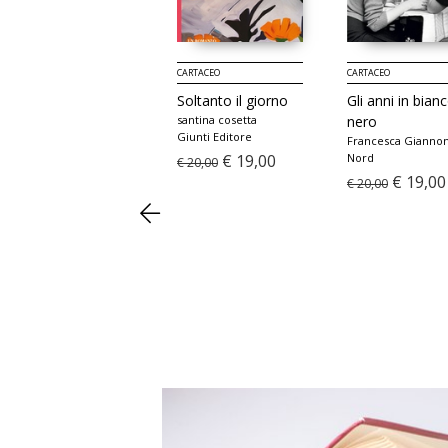
CARTACEO
CARTACEO
CARTACEO
Dignità
Soltanto il giorno
Gli anni in bian
Lea Ypi
santina cosetta
nero
Feltrinelli
Giunti Editore
Francesca Gianno
€ 19,00
€ 19,00
Nord
€ 20,00
€ 19,00
€ 20,00